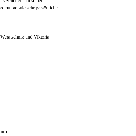
s Scheitern. In seiner 
so mutige wie sehr persönliche 
 Weratschnig und Viktoria 
Euro