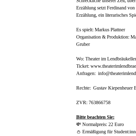
Schreckliche unserer Zeit, über
Erzählung setzt Ferdinand von 
Erzählung, ein literarisches S
Es spielt: Markus Plattner 
Organisation & Produktion: Ma
Gruber
Wo: Theater im Lendbräukeller
Ticket: 
www.theaterimlendbraeu
Anfragen:  
info@theaterimlendb
Rechte:  Gustav Kiepenheuer 
ZVR: 763866758
Bitte beachten Sie:
💸 Normalpreis: 22 Euro
👛 Ermäßigung für Student:inn