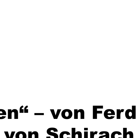
n“ – von Fer
von Schirach