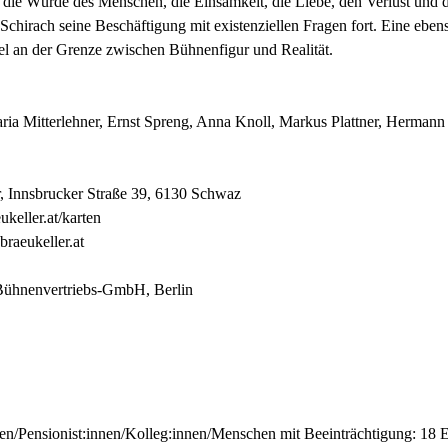
 die Würde des Menschen, die Einsamkeit, die Liebe, den Verlust und da
Schirach seine Beschäftigung mit existenziellen Fragen fort. Eine eben
piel an der Grenze zwischen Bühnenfigur und Realität.
ria Mitterlehner, Ernst Spreng, Anna Knoll, Markus Plattner, Hermann
, Innsbrucker Straße 39, 6130 Schwaz
keller.at/karten
raeukeller.at
Bühnenvertriebs-GmbH, Berlin
en/Pensionist:innen/Kolleg:innen/Menschen mit Beeinträchtigung: 18 