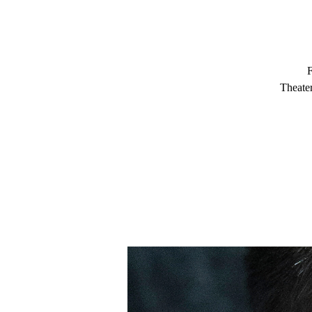
F
Theate