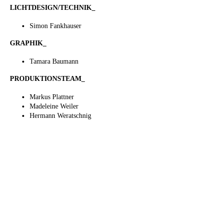
LICHTDESIGN/TECHNIK_
Simon Fankhauser
GRAPHIK_
Tamara Baumann
PRODUKTIONSTEAM_
Markus Plattner
Madeleine Weiler
Hermann Weratschnig
Viktoria Gruber
Premiere:
1. April 2022
Weitere Spieltermine:
3./8./9./10./11./12./15./16. April 2022 Beginn:
20.15 Uhr
Wo: Theater im Lendbräukeller, Innsbruckerstr.
39, 6130 Schwaz.
Ticket: 16 Euro, Ermäßigt 14 Euro
Ticketreservierung:
www.theaterimlendbraeukeller.at