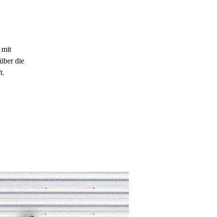
 mit
 über die
t.