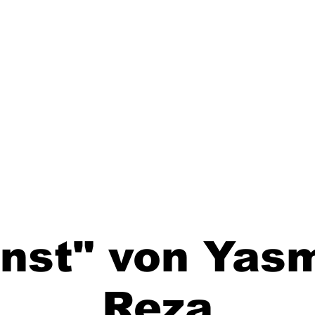
nst" von Yas
Reza