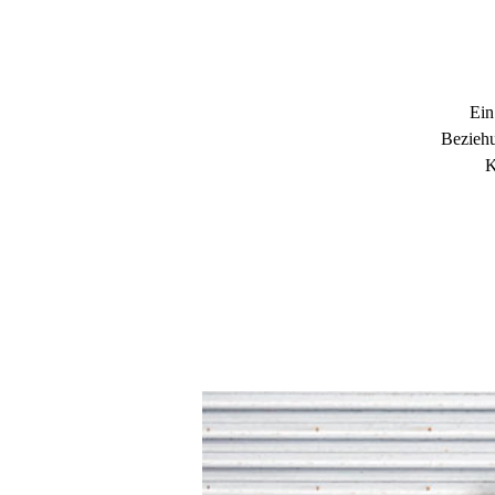
Ein
Beziehun
K