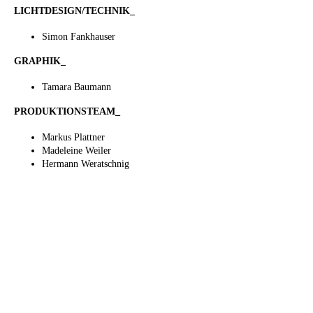
LICHTDESIGN/TECHNIK_
Simon Fankhauser
GRAPHIK_
Tamara Baumann
PRODUKTIONSTEAM_
Markus Plattner
Madeleine Weiler
Hermann Weratschnig
Viktoria Gruber
Premiere:
1. April 2022
Weitere Spieltermine:
3./8./9./10./11./12./15./16. April 2022 Beginn:
20.15 Uhr
Wo: Theater im Lendbräukeller, Innsbruckerstr.
39, 6130 Schwaz.
Ticket: 16 Euro, Ermäßigt 14 Euro
Ticketreservierung:
www.theaterimlendbraeukeller.at