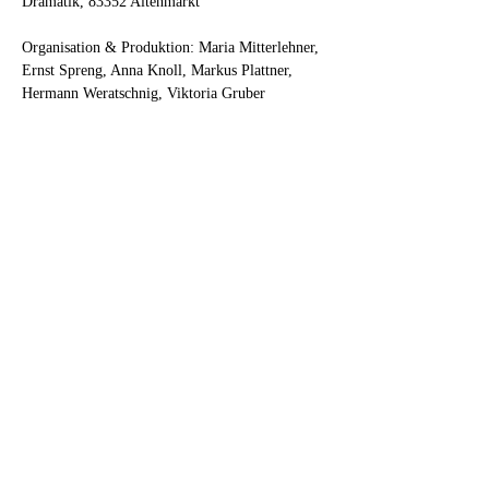
Dramatik, 83352 Altenmarkt
Organisation & Produktion: Maria Mitterlehner, 
Ernst Spreng, Anna Knoll, Markus Plattner, 
Hermann Weratschnig, Viktoria Gruber
Wo: Theater im Lendbräukeller, Innsbrucker 
Straße 39, 6130 Schwaz
Karten: 
www.theaterimlendbraeukeller.at/karten
Anfragen:  
info@theaterimlendbraeukeller.at
Premiere: Samstag, 9. Mai um 20:15 Uhr
Weitere Spieltermine: 
15., 16., 17., 20., 22., 28., 29., 30. und 31. 
Mai um 20:15 Uhr (sonntags um 18 Uhr)
ZVR: 763866758
Bitte beachten Sie:
💸 Normalpreis: 25 Euro
👛 Ermäßigung für 
Student:innen/Pensionist:innen/Kolleg:innen/Men