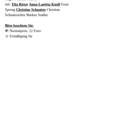
mit: 
Elia Ritter
Anna-Laetitia Knoll
 Ernst 
Spreng 
Christine Schnaiter
 Christian 
Schusterschitz Markus Stadler
Bitte beachten Sie:
💸 Normalpreis: 22 Euro
👛 Ermäßigung für 
Student:innen/Pensionist:innen/Kolleg:innen/Men
schen mit Beeinträchtigung: 18 Euro
🕢 Reservierte Karten können 30 Minuten 
vorher an der Abendkasse geholt werden und 
müssen spätestens 15 Minuten vorher abgeholt 
werden. Die Reservierung verliert ansonsten ihre 
Gültigkeit.
🪑 Es besteht freie Sitzplatzwahl - Einlass ist 15 
Minuten vor Beginn.
🤏 Bitte bezahlen Sie Ihre Karten direkt in bar 
an der Abendkassa. Eine Kartenzahlung vorab 
oder vor Ort ist leider nicht möglich