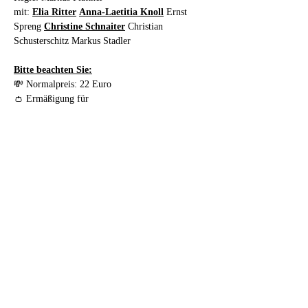
mit: 
Elia Ritter
Anna-Laetitia Knoll
 Ernst 
Spreng 
Christine Schnaiter
 Christian 
Schusterschitz Markus Stadler
Bitte beachten Sie:
💸 Normalpreis: 22 Euro
👛 Ermäßigung für 
Student:innen/Pensionist:innen/Kolleg:innen/Men
schen mit Beeinträchtigung: 18 Euro
🕢 Reservierte Karten können 30 Minuten 
vorher an der Abendkasse geholt werden und 
müssen spätestens 15 Minuten vorher abgeholt 
werden. Die Reservierung verliert ansonsten ihre 
Gültigkeit.
🪑 Es besteht freie Sitzplatzwahl - Einlass ist 15 
Minuten vor Beginn.
🤏 Bitte bezahlen Sie Ihre Karten direkt in bar 
an der Abendkassa. Eine Kartenzahlung vorab 
oder vor Ort ist leider nicht möglich