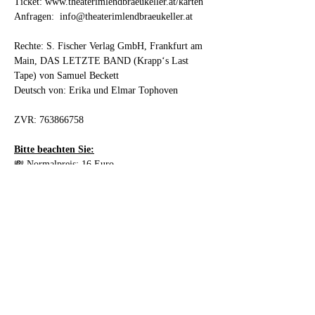
Ticket: 
www.theaterimlendbraeukeller.at/karten
Anfragen:  
info@theaterimlendbraeukeller.at
Rechte: S. Fischer Verlag GmbH, Frankfurt am 
Main, DAS LETZTE BAND (Krapp‘s Last 
Tape) von Samuel Beckett
Deutsch von: Erika und Elmar Tophoven 
ZVR: 763866758
Bitte beachten Sie:
💸 Normalpreis: 16 Euro
👛 Ermäßigung für 
Student:innen/Pensionist:innen/Kolleg:innen/Men
schen mit Beeinträchtigung: 14 Euro
🕢 Reservierte Karten können 30 Minuten 
vorher an der Abendkasse geholt werden und 
müssen spätestens 15 Minuten vorher abgeholt 
werden. Die Reservierung verliert ansonsten ihre 
Gültigkeit.
🪑 Es besteht freie Sitzplatzwahl - Einlass ist 15 
Minuten vor Beginn.