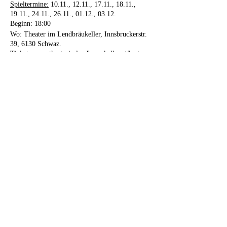
Spieltermine:
10.11., 12.11., 17.11., 18.11.,
19.11., 24.11., 26.11., 01.12., 03.12.
Beginn: 18:00
Wo: Theater im Lendbräukeller, Innsbruckerstr.
39, 6130 Schwaz.
Ticket: www.theaterimlendbraeukeller.at/karten
Anfragen: 0650/2045045
ZVR: 763866758
Bitte beachten Sie:
💸 Normalpreis: 18 Euro
👛 Ermäßigung für
Student:innen/Pensionist:innen/Kolleg:innen/Men
schen mit Beeinträchtigung: 14 Euro
🕢 Reservierte Karten können ab 17:30 Uhr an
der Abendkasse geholt werden und müssen
spätestens bis 17:45 Uhr abgeholt werden. Die
Reservierung verliert ansonsten ihre Gültigkeit.
🪑 Es besteht freie Sitzplatzwahl - Einlass ist ab
17:45 Uhr
🤏 Bitte bezahlen Sie Ihre Karten direkt in bar an
der Abendkassa. Eine Kartenzahlung vorab oder