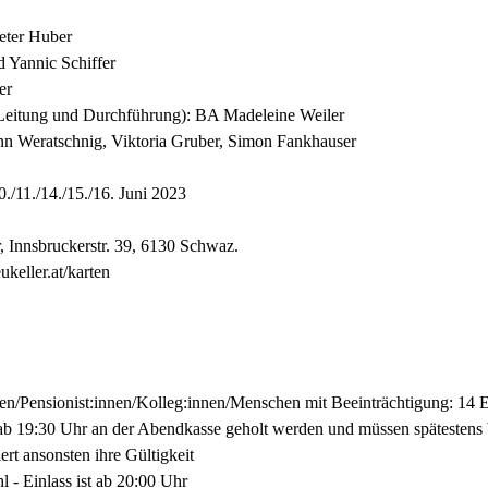
eter Huber 
 Yannic Schiffer 
r  
Leitung und Durchführung): BA Madeleine Weiler 
n Weratschnig, Viktoria Gruber, Simon Fankhauser  
10./11./14./15./16. Juni 2023  
 Innsbruckerstr. 39, 6130 Schwaz.  
keller.at/karten 
en/Pensionist:innen/Kolleg:innen/Menschen mit Beeinträchtigung: 14 
ab 19:30 Uhr an der Abendkasse geholt werden und müssen spätestens 
rt ansonsten ihre Gültigkeit
l - Einlass ist ab 20:00 Uhr