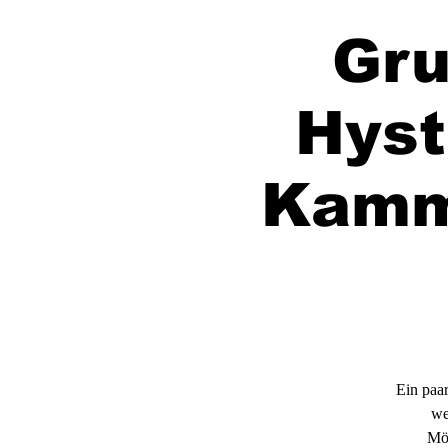
Gru
Hyst
Kamm
Ein paa
we
Mög