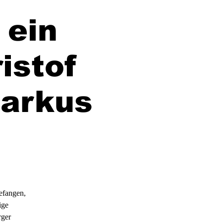
 ein
istof
arkus
efangen,
ige
rger