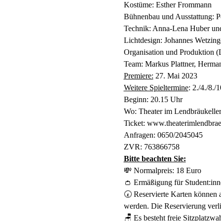
Kostüme: Esther Frommann 
Bühnenbau und Ausstattung: P
Technik: Anna-Lena Huber und
Lichtdesign: Johannes Wetzinge
Organisation und Produktion (
Team: Markus Plattner, Herman
Premiere:
 27. Mai 2023 
Weitere Spieltermine
: 2./4./8./
Beginn: 20.15 Uhr  
Wo: Theater im Lendbräukeller,
Ticket: www.theaterimlendbraeu
Anfragen: 0650/2045045  
ZVR: 763866758
Bitte beachten Sie:
💸 Normalpreis: 18 Euro
👛 Ermäßigung für Student:inn
🕢 Reservierte Karten können 
werden. Die Reservierung verlie
🪑 Es besteht freie Sitzplatzwah