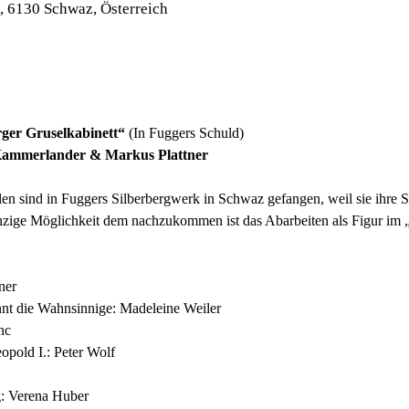
9, 6130 Schwaz, Österreich
er Gruselkabinett“ 
(In Fuggers Schuld) 
f Kammerlander & Markus Plattner
len sind in Fuggers Silberbergwerk in Schwaz gefangen, weil sie ihre 
inzige Möglichkeit dem nachzukommen ist das Abarbeiten als Figur im 
ner 
nnt die Wahnsinnige: Madeleine Weiler 
nc 
pold I.: Peter Wolf  
g: Verena Huber 