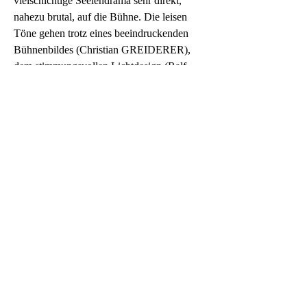
vielschichtige Seelendrama sehr direkt, 
nahezu brutal, auf die Bühne. Die leisen 
Töne gehen trotz eines beeindruckenden 
Bühnenbildes (Christian GREIDERER), 
dem stimmungsvollen Lichtdesign (Ralf 
WAPPLER) und dem hervorragenden 
Sounddesign (Mike MOLL) nahezu unter…
Hervorragend Reinhard FORCHER in der 
Rolle des Paters Eberhart. Er changiert 
zwischen dem Schmeichler und dem sich 
selbst geißelnden Sünder. Juliane HARING 
zeigt das Kind in all seiner Verletzlichkeit. 
Das Publikum war betroffen und begeistert.
DARSTELLENDES SPIEL (Oktober 
2006)
Dr. Ekkehard SCHÖNWIESE