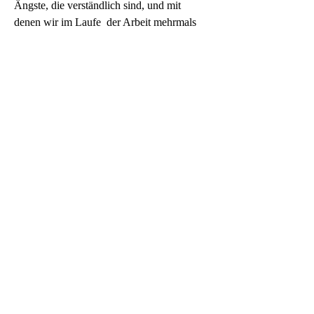
Ängste, die verständlich sind, und mit  
denen wir im Laufe  der Arbeit mehrmals 
konfrontiert wurden. Unser Schwerpunkt,  
und unsere  Motivation liegt jedoch nicht 
im Alten, Traditionell - Verstaubten   
sondern in der Transportation, im immer 
Wiederkehrenden, im Kern der  Sache –  
schlicht – weg im Leben. Und das ist 
unsere Aufgabe.
Statt  auswendig Gelerntes aufzusagen  -  
inwendig Gespürtes leben.
Statt  großkotzig und überheblich herunter 
zu schauen – aufstehen, weitergehen,  
transportieren.
Statt  stehen bleiben und rückwärts reisen – 
stilisieren und polieren.
Spitzen  nehmen und andere vergessen – 
als sei es eine Uraufführung